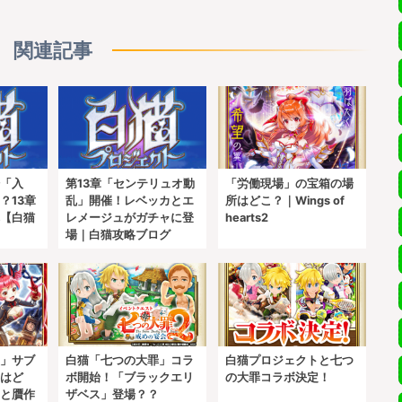
関連記事
「入
第13章「センテリュオ動
「労働現場」の宝箱の場
？13章
乱」開催！レベッカとエ
所はどこ？｜Wings of
【白猫
レメージュがガチャに登
hearts2
場｜白猫攻略ブログ
」サブ
白猫「七つの大罪」コラ
白猫プロジェクトと七つ
はど
ボ開始！「ブラックエリ
の大罪コラボ決定！
と贋作
ザベス」登場？？