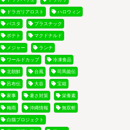
ドラガリアロスト
ハロウィン
パスタ
プラスチック
ポテト
マクドナルド
メジャー
ランチ
ワールドカップ
冷凍食品
北朝鮮
台風
司馬懿伝
呂布伝
大谷
宝箱
家事
暑さ対策
栄養素
梅雨
沖縄情報
無双斬
白猫プロジェクト