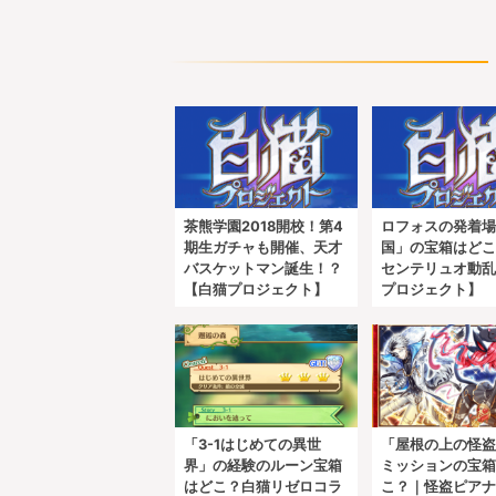
茶熊学園2018開校！第4
ロフォスの発着場
期生ガチャも開催、天才
国」の宝箱はどこ
バスケットマン誕生！？
センテリュオ動乱
【白猫プロジェクト】
プロジェクト】
「3-1はじめての異世
「屋根の上の怪盗
界」の経験のルーン宝箱
ミッションの宝箱
はどこ？白猫リゼロコラ
こ？｜怪盗ピアナ