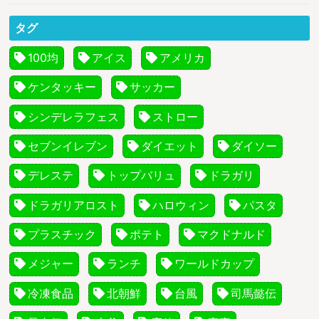
タグ
100均
アイス
アメリカ
ケンタッキー
サッカー
シンデレラフェス
ストロー
セブンイレブン
ダイエット
ダイソー
デレステ
トップバリュ
ドラガリ
ドラガリアロスト
ハロウィン
パスタ
プラスチック
ポテト
マクドナルド
メジャー
ランチ
ワールドカップ
冷凍食品
北朝鮮
台風
司馬懿伝