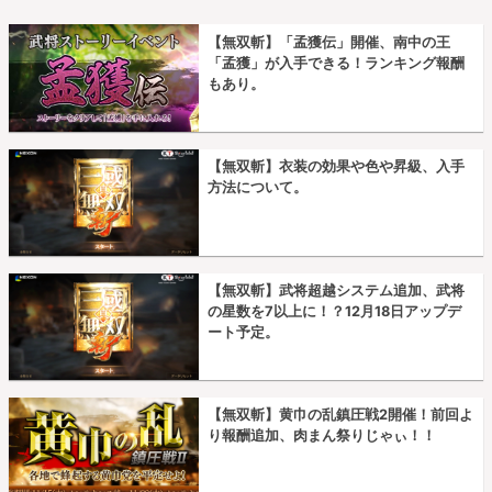
【無双斬】「孟獲伝」開催、南中の王
「孟獲」が入手できる！ランキング報酬
もあり。
【無双斬】衣装の効果や色や昇級、入手
方法について。
【無双斬】武将超越システム追加、武将
の星数を7以上に！？12月18日アップデ
ート予定。
【無双斬】黄巾の乱鎮圧戦2開催！前回よ
り報酬追加、肉まん祭りじゃぃ！！