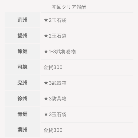
初回クリア報酬
荊州
★2玉石袋
揚州
★2玉石袋
豫洲
★1-3武将巻物
司隷
金貨300
兗州
★3武器箱
徐州
★3防具箱
青洲
★3玉石袋
冀州
金貨300