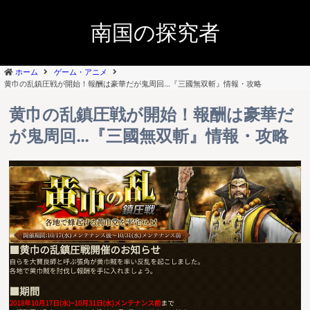
南国の探究者
ホーム
ゲーム・アニメ
黄巾の乱鎮圧戦が開始！報酬は豪華だが鬼周回…『三國無双斬』情報・攻略
黄巾の乱鎮圧戦が開始！報酬は豪華だ
が鬼周回…『三國無双斬』情報・攻略