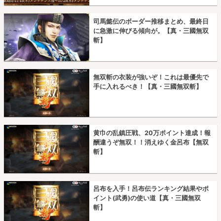
司馬懿伝のボーダー推移まとめ、最終日
に急激に伸びる傾向が。【真・三國無双
斬】
無双斬の衣装が強いぞ！これは最優先で
手に入れるべき！【真・三國無双斬】
黄巾の乱鎮圧戦、20万ポイント達成！報
酬違うぞ無双！！消えゆく金呂布【無双
斬】
呂布を入手！呂布伝ランキング結果やポ
イント(武勇)の使い道【真・三國無双
斬】