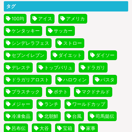
タグ
100均
アイス
アメリカ
ケンタッキー
サッカー
シンデレラフェス
ストロー
セブンイレブン
ダイエット
ダイソー
デレステ
トップバリュ
ドラガリ
ドラガリアロスト
ハロウィン
パスタ
プラスチック
ポテト
マクドナルド
メジャー
ランチ
ワールドカップ
冷凍食品
北朝鮮
台風
司馬懿伝
呂布伝
大谷
宝箱
家事