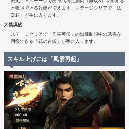
威風堂々ステージで出陣武将に劉備（無双8）を加える
と獲得できる報酬が増えます。ステージクリアで「法
器箱」が手に入ります。
大義凜然
ステージクリアで「辛憲英伝」の出陣制限中の武将を
回復できる「花の古銭」が手に入ります。
スキル上げには「風雲再起」