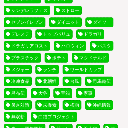
シンデレラフェス
ストロー
セブンイレブン
ダイエット
ダイソー
デレステ
トップバリュ
ドラガリ
ドラガリアロスト
ハロウィン
パスタ
プラスチック
ポテト
マクドナルド
メジャー
ランチ
ワールドカップ
冷凍食品
北朝鮮
台風
司馬懿伝
呂布伝
大谷
宝箱
家事
暑さ対策
栄養素
梅雨
沖縄情報
無双斬
白猫プロジェクト