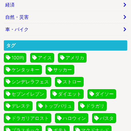
経済
自然・災害
車・バイク
タグ
100均
アイス
アメリカ
ケンタッキー
サッカー
シンデレラフェス
ストロー
セブンイレブン
ダイエット
ダイソー
デレステ
トップバリュ
ドラガリ
ドラガリアロスト
ハロウィン
パスタ
プラスチック
ポテト
マクドナルド