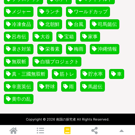
メジャー
ランチ
ワールドカップ
冷凍食品
北朝鮮
台風
司馬懿伝
呂布伝
大谷
宝箱
家事
暑さ対策
栄養素
梅雨
沖縄情報
無双斬
白猫プロジェクト
真・三國無双斬
筋トレ
貯水率
車
辛憲英伝
野球
雨
馬超伝
黄巾の乱
Copyright © 2026 南国の探究者 All Rights Reserved.