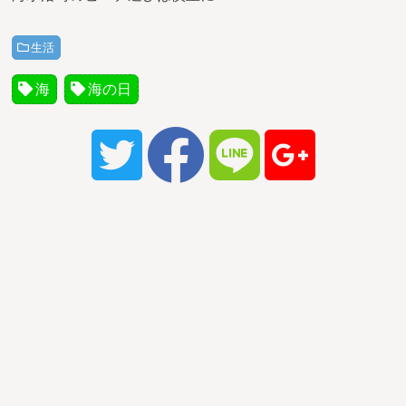
生活
海
海の日