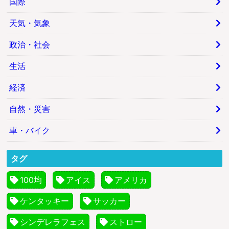
国際
天気・気象
政治・社会
生活
経済
自然・災害
車・バイク
タグ
100均
アイス
アメリカ
ケンタッキー
サッカー
シンデレラフェス
ストロー