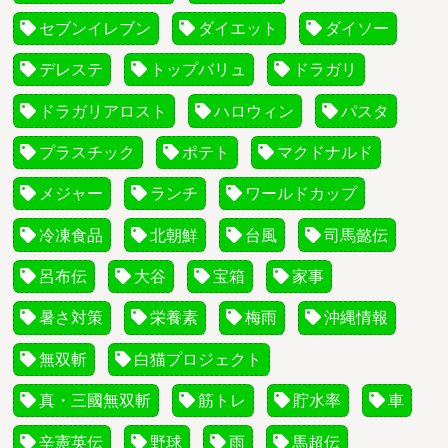
セブンイレブン
ダイエット
ダイソー
デレステ
トップバリュ
ドラガリ
ドラガリアロスト
ハロウィン
パスタ
プラスチック
ポテト
マクドナルド
メジャー
ランチ
ワールドカップ
冷凍食品
北朝鮮
台風
司馬懿伝
呂布伝
大谷
宝箱
家事
暑さ対策
栄養素
梅雨
沖縄情報
無双斬
白猫プロジェクト
真・三國無双斬
筋トレ
貯水率
車
辛憲英伝
野球
雨
馬超伝