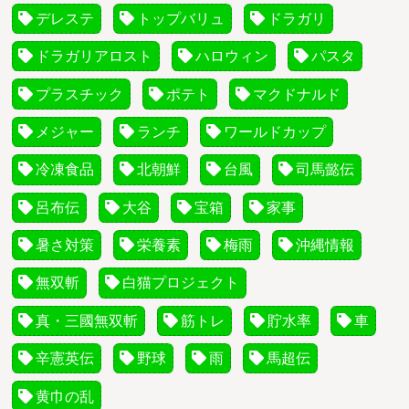
デレステ
トップバリュ
ドラガリ
ドラガリアロスト
ハロウィン
パスタ
プラスチック
ポテト
マクドナルド
メジャー
ランチ
ワールドカップ
冷凍食品
北朝鮮
台風
司馬懿伝
呂布伝
大谷
宝箱
家事
暑さ対策
栄養素
梅雨
沖縄情報
無双斬
白猫プロジェクト
真・三國無双斬
筋トレ
貯水率
車
辛憲英伝
野球
雨
馬超伝
黄巾の乱