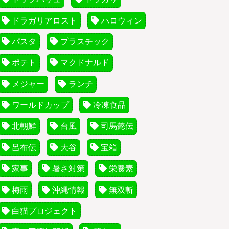
ドラガリアロスト
ハロウィン
パスタ
プラスチック
ポテト
マクドナルド
メジャー
ランチ
ワールドカップ
冷凍食品
北朝鮮
台風
司馬懿伝
呂布伝
大谷
宝箱
家事
暑さ対策
栄養素
梅雨
沖縄情報
無双斬
白猫プロジェクト