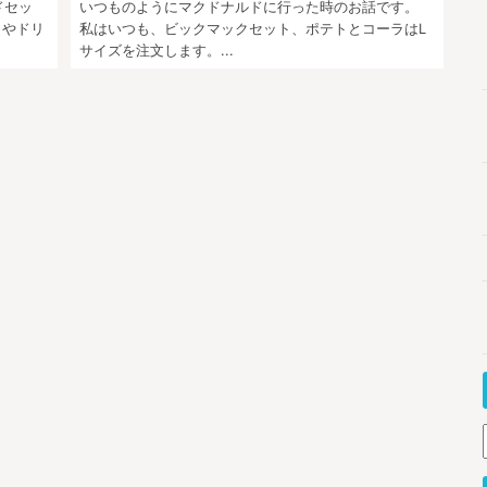
ドセッ
いつものようにマクドナルドに行った時のお話です。
トやドリ
私はいつも、ビックマックセット、ポテトとコーラはL
サイズを注文します。...