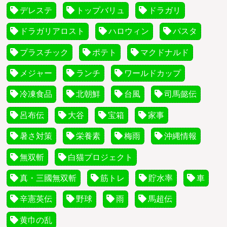
デレステ
トップバリュ
ドラガリ
ドラガリアロスト
ハロウィン
パスタ
プラスチック
ポテト
マクドナルド
メジャー
ランチ
ワールドカップ
冷凍食品
北朝鮮
台風
司馬懿伝
呂布伝
大谷
宝箱
家事
暑さ対策
栄養素
梅雨
沖縄情報
無双斬
白猫プロジェクト
真・三國無双斬
筋トレ
貯水率
車
辛憲英伝
野球
雨
馬超伝
黄巾の乱