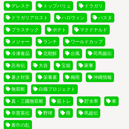
デレステ
トップバリュ
ドラガリ
ドラガリアロスト
ハロウィン
パスタ
プラスチック
ポテト
マクドナルド
メジャー
ランチ
ワールドカップ
冷凍食品
北朝鮮
台風
司馬懿伝
呂布伝
大谷
宝箱
家事
暑さ対策
栄養素
梅雨
沖縄情報
無双斬
白猫プロジェクト
真・三國無双斬
筋トレ
貯水率
車
辛憲英伝
野球
雨
馬超伝
黄巾の乱