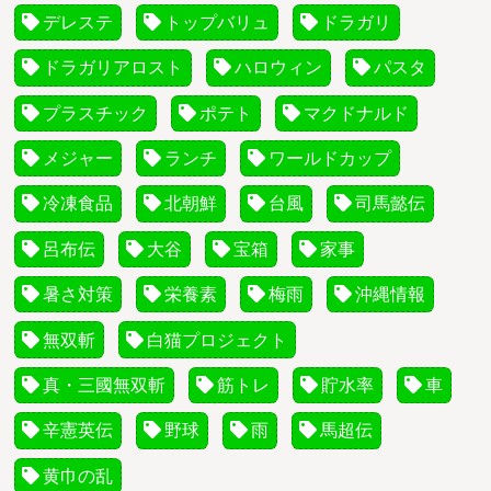
デレステ
トップバリュ
ドラガリ
ドラガリアロスト
ハロウィン
パスタ
プラスチック
ポテト
マクドナルド
メジャー
ランチ
ワールドカップ
冷凍食品
北朝鮮
台風
司馬懿伝
呂布伝
大谷
宝箱
家事
暑さ対策
栄養素
梅雨
沖縄情報
無双斬
白猫プロジェクト
真・三國無双斬
筋トレ
貯水率
車
辛憲英伝
野球
雨
馬超伝
黄巾の乱