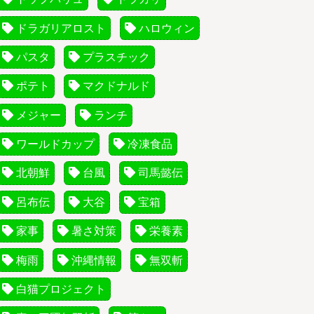
ドラガリアロスト
ハロウィン
パスタ
プラスチック
ポテト
マクドナルド
メジャー
ランチ
ワールドカップ
冷凍食品
北朝鮮
台風
司馬懿伝
呂布伝
大谷
宝箱
家事
暑さ対策
栄養素
梅雨
沖縄情報
無双斬
白猫プロジェクト