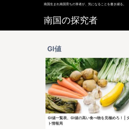
南国生まれ南国育ちの筆者が、気になることを書き綴る。
南国の探究者
GI値
GI値一覧表、GI値の高い食べ物を見極めろ！ | 
ト情報局