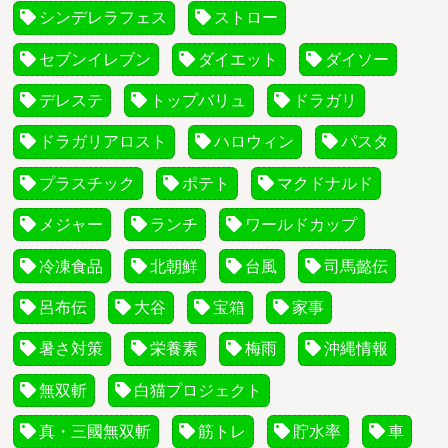
シンデレラフェス
ストロー
セブンイレブン
ダイエット
ダイソー
デレステ
トップバリュ
ドラガリ
ドラガリアロスト
ハロウィン
パスタ
プラスチック
ポテト
マクドナルド
メジャー
ランチ
ワールドカップ
冷凍食品
北朝鮮
台風
司馬懿伝
呂布伝
大谷
宝箱
家事
暑さ対策
栄養素
梅雨
沖縄情報
無双斬
白猫プロジェクト
真・三國無双斬
筋トレ
貯水率
車