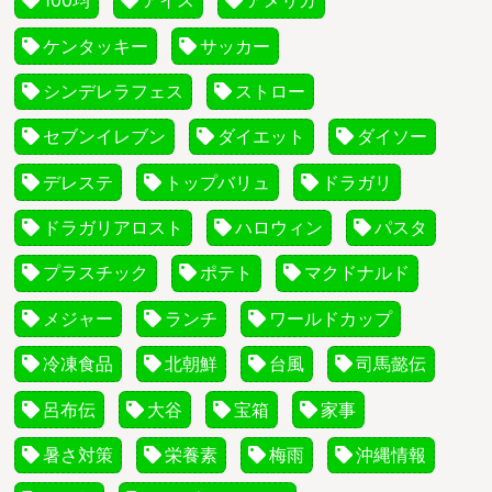
100均
アイス
アメリカ
ケンタッキー
サッカー
シンデレラフェス
ストロー
セブンイレブン
ダイエット
ダイソー
デレステ
トップバリュ
ドラガリ
ドラガリアロスト
ハロウィン
パスタ
プラスチック
ポテト
マクドナルド
メジャー
ランチ
ワールドカップ
冷凍食品
北朝鮮
台風
司馬懿伝
呂布伝
大谷
宝箱
家事
暑さ対策
栄養素
梅雨
沖縄情報