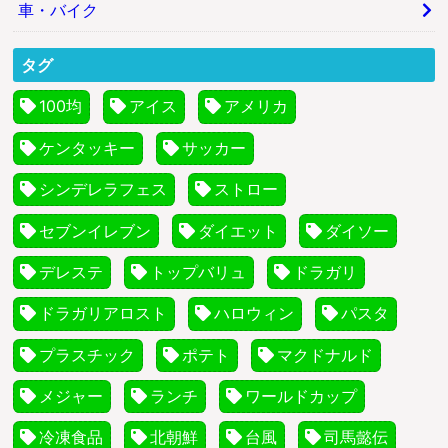
車・バイク
タグ
100均
アイス
アメリカ
ケンタッキー
サッカー
シンデレラフェス
ストロー
セブンイレブン
ダイエット
ダイソー
デレステ
トップバリュ
ドラガリ
ドラガリアロスト
ハロウィン
パスタ
プラスチック
ポテト
マクドナルド
メジャー
ランチ
ワールドカップ
冷凍食品
北朝鮮
台風
司馬懿伝