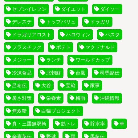
セブンイレブン
ダイエット
ダイソー
デレステ
トップバリュ
ドラガリ
ドラガリアロスト
ハロウィン
パスタ
プラスチック
ポテト
マクドナルド
メジャー
ランチ
ワールドカップ
冷凍食品
北朝鮮
台風
司馬懿伝
呂布伝
大谷
宝箱
家事
暑さ対策
栄養素
梅雨
沖縄情報
無双斬
白猫プロジェクト
真・三國無双斬
筋トレ
貯水率
車
辛憲英伝
野球
雨
馬超伝