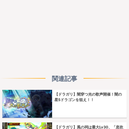
関連記事
【ドラガリ】闇穿つ光の歌声開催！闇の
星5ドラゴンを狙え！！
【ドラガリ】風の祠は最大Lv30、「息吹