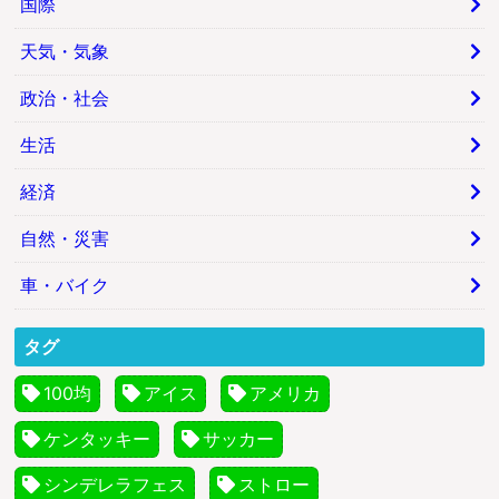
国際
天気・気象
政治・社会
生活
経済
自然・災害
車・バイク
タグ
100均
アイス
アメリカ
ケンタッキー
サッカー
シンデレラフェス
ストロー