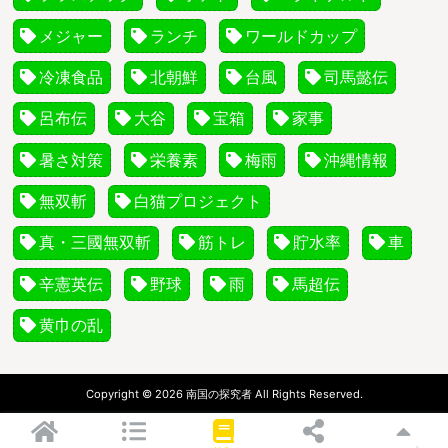
メジャー
ランチ
ワールドカップ
冷凍食品
北朝鮮
台風
司馬懿伝
呂布伝
大谷
宝箱
家事
暑さ対策
栄養素
梅雨
沖縄情報
無双斬
白猫プロジェクト
真・三國無双斬
筋トレ
貯水率
車
辛憲英伝
野球
雨
馬超伝
黄巾の乱
Copyright © 2026 南国の探究者 All Rights Reserved.