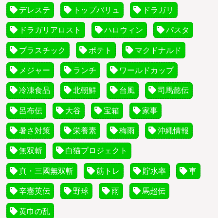
デレステ
トップバリュ
ドラガリ
ドラガリアロスト
ハロウィン
パスタ
プラスチック
ポテト
マクドナルド
メジャー
ランチ
ワールドカップ
冷凍食品
北朝鮮
台風
司馬懿伝
呂布伝
大谷
宝箱
家事
暑さ対策
栄養素
梅雨
沖縄情報
無双斬
白猫プロジェクト
真・三國無双斬
筋トレ
貯水率
車
辛憲英伝
野球
雨
馬超伝
黄巾の乱