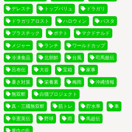
デレステ
トップバリュ
ドラガリ
ドラガリアロスト
ハロウィン
パスタ
プラスチック
ポテト
マクドナルド
メジャー
ランチ
ワールドカップ
冷凍食品
北朝鮮
台風
司馬懿伝
呂布伝
大谷
宝箱
家事
暑さ対策
栄養素
梅雨
沖縄情報
無双斬
白猫プロジェクト
真・三國無双斬
筋トレ
貯水率
車
辛憲英伝
野球
雨
馬超伝
黄巾の乱