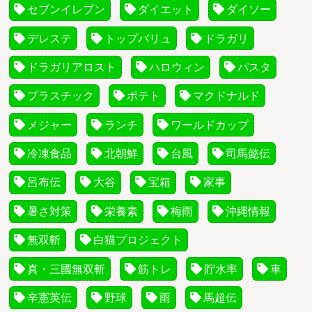
セブンイレブン
ダイエット
ダイソー
デレステ
トップバリュ
ドラガリ
ドラガリアロスト
ハロウィン
パスタ
プラスチック
ポテト
マクドナルド
メジャー
ランチ
ワールドカップ
冷凍食品
北朝鮮
台風
司馬懿伝
呂布伝
大谷
宝箱
家事
暑さ対策
栄養素
梅雨
沖縄情報
無双斬
白猫プロジェクト
真・三國無双斬
筋トレ
貯水率
車
辛憲英伝
野球
雨
馬超伝